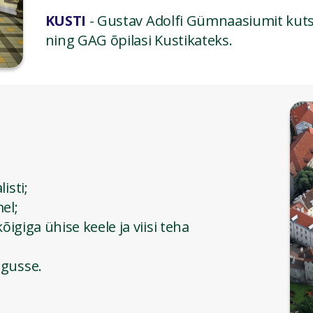
KUSTI
- Gustav Adolfi Gümnaasiumit kutsu
ning GAG õpilasi Kustikateks.
isti;
mel;
õigiga ühise keele ja viisi teha
ngusse.