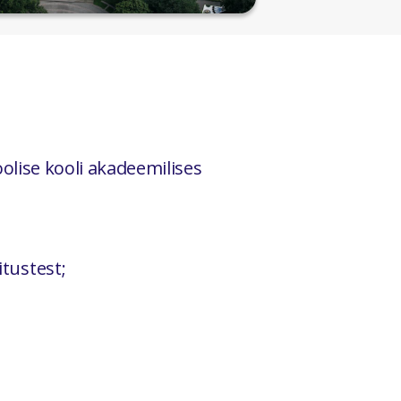
loolise kooli akadeemilises
tustest;