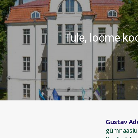
Tule, loome koo
Gustav Ad
gümnaasium,