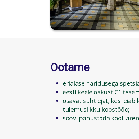
Ootame
erialase haridusega spetsial
eesti keele oskust C1 tase
osavat suhtlejat, kes leiab k
tulemuslikku koostööd;
soovi panustada kooli are