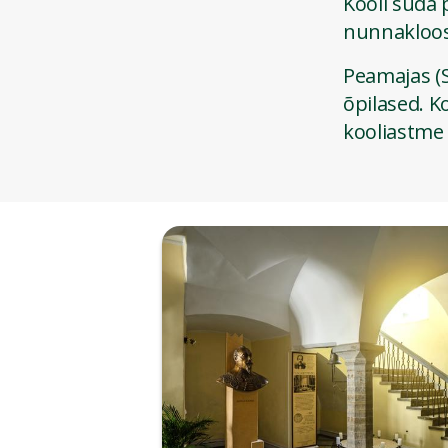
Kooli süda 
nunnakloos
Peamajas (
õpilased. K
kooliastme 