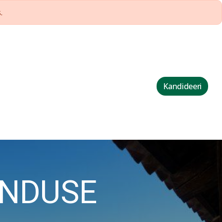
.
Kandideeri
ANDUSE