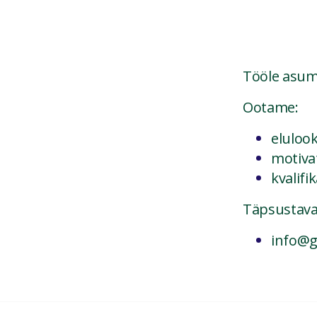
Tööle asum
Ootame:
elulook
motivat
kvalif
Täpsustava
info@g