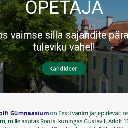
ÕPETAJA
s vaimse silla sajandite pära
tuleviku vahel!
Kandideeri
olfi Gümnaasium
on Eesti vanim järjepidevalt 
 mille asutas Rootsi kuningas Gustav II Adolf 16