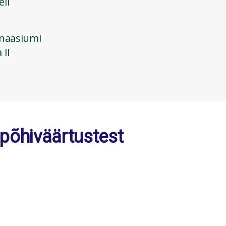
eli
mnaasiumi
 II
põhiväärtustest