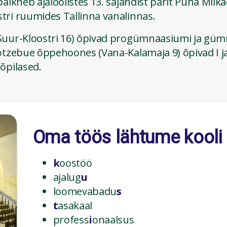
paikneb ajaloolistes 13. sajandist pärit Püha Miika
tri ruumides Tallinna vanalinnas.
Suur-Kloostri 16) õpivad progümnaasiumi ja gü
otzebue õppehoones (Vana-Kalamaja 9) õpivad I ja
õpilased.
Oma töös lähtume kooli 
k
oostöö
ajalug
u
loomevabadu
s
t
asakaal
profess
i
onaalsus