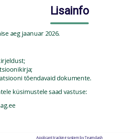
Lisainfo
ise aeg jaanuar 2026.
irjeldust;
sioonikirja;
ikatsiooni tõendavaid dokumente.
tele küsimustele saad vastuse:
ag.ee
Applicant tracking system
by
Teamdash