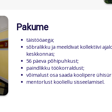
Pakume
täistööaega;
sõbralikku ja meeldivat kollektiivi aja
keskkonnas;
56 päeva põhipuhkust;
paindlikku töökorraldust;
võimalust osa saada koolipere ühisüri
mentorlust kooliellu sisseelamisel.