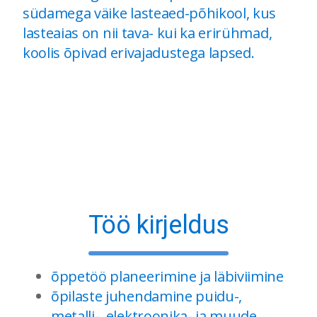
südamega väike lasteaed-põhikool, kus
lasteaias on nii tava- kui ka erirühmad,
koolis õpivad erivajadustega lapsed.
Töö kirjeldus
õppetöö planeerimine ja läbiviimine
õpilaste juhendamine puidu-,
metalli-, elektroonika- ja muude