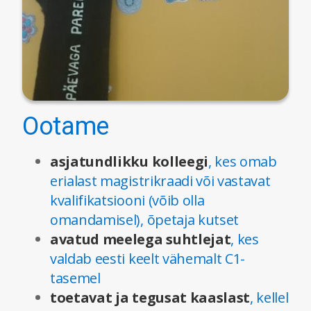
Ootame
asjatundlikku kolleegi
, kes omab
erialast magistrikraadi või vastavat
kvalifikatsiooni (võib olla
omandamisel), õpetaja kutset
avatud meelega suhtlejat
, kes
valdab eesti keelt vähemalt C1-
tasemel
toetavat ja tegusat kaaslast
, kellel