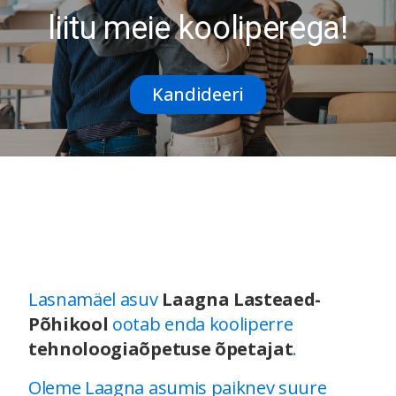
liitu meie kooliperega!
Kandideeri
Lasnamäel asuv
Laagna Lasteaed-
Põhikool
ootab enda kooliperre
tehnoloogiaõpetuse õpetajat
.
Oleme Laagna asumis paiknev suure