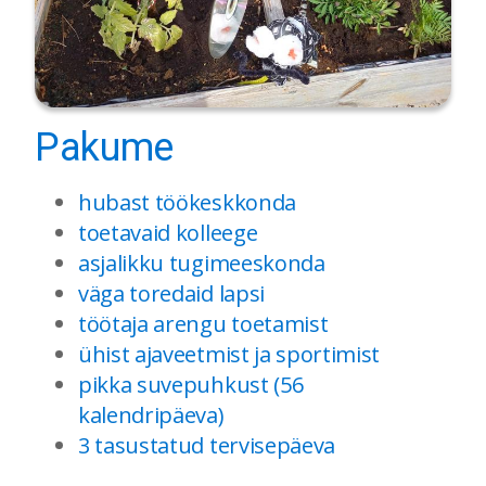
Pakume
hubast töökeskkonda
toetavaid kolleege
asjalikku tugimeeskonda
väga toredaid lapsi
töötaja arengu toetamist
ühist ajaveetmist ja sportimist
pikka suvepuhkust (56
kalendripäeva)
3 tasustatud tervisepäeva