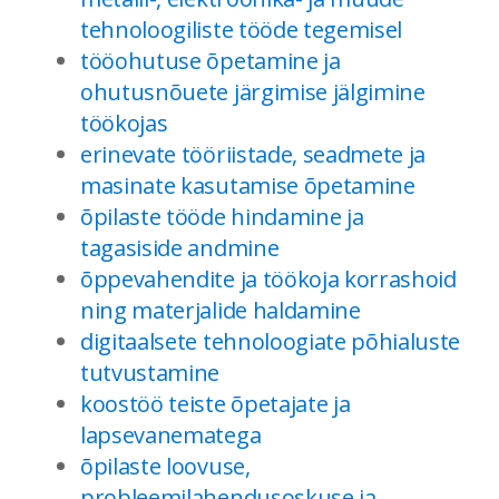
tehnoloogiliste tööde tegemisel
tööohutuse õpetamine ja
ohutusnõuete järgimise jälgimine
töökojas
erinevate tööriistade, seadmete ja
masinate kasutamise õpetamine
õpilaste tööde hindamine ja
tagasiside andmine
õppevahendite ja töökoja korrashoid
ning materjalide haldamine
digitaalsete tehnoloogiate põhialuste
tutvustamine
koostöö teiste õpetajate ja
lapsevanematega
õpilaste loovuse,
probleemilahendusoskuse ja