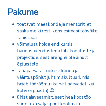
Pakume
toetavat meeskonda ja mentorit, et
saaksime kiiresti koos esimesi töövõite
tähistada
võimalust hoida end kursis
haridusuuendustega läbi koolituste ja
projektide, sest areng ei ole ainult
õpilastele
tänapäevast töökeskkonda ja
väärtuspõhist juhtimiskultuuri, mis
hoiab töörõõmu (ka neil päevadel, kui
kohv ei päästa) 😌
ühist ajaveetmist, sest hea koostöö
sünnib ka väljaspool koolimaja