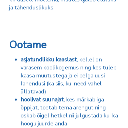
ja tähenduslikuks.
Ootame
asjatundlikku kaaslast
, kellel on
varasem koolikogemus ning kes tuleb
kaasa muutustega ja ei pelga uusi
lahendusi (ka siis, kui need vahel
üllatavad)
hoolivat suunajat
, kes märkab iga
õppijat, toetab tema arengut ning
oskab õigel hetkel nii julgustada kui ka
hoogu juurde anda