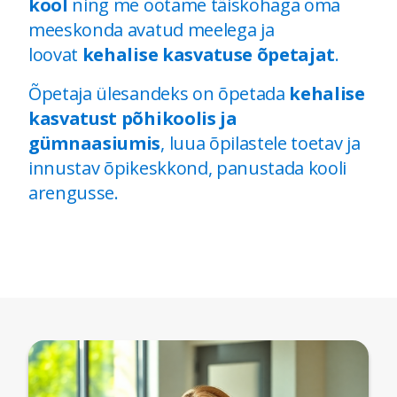
kool
ning me ootame täiskohaga oma
meeskonda avatud meelega ja
loovat
kehalise kasvatuse õpetajat
.
Õpetaja ülesandeks on õpetada
kehalise
kasvatust
põhikoolis ja
gümnaasiumis
, luua õpilastele toetav ja
innustav õpikeskkond, panustada kooli
arengusse.