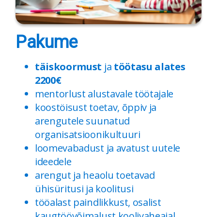
Pakume
täiskoormust
ja
töötasu alates
2200€
mentorlust alustavale töötajale
koostöisust toetav, õppiv ja
arengutele suunatud
organisatsioonikultuuri
loomevabadust ja avatust uutele
ideedele
arengut ja heaolu toetavad
ühisüritusi ja koolitusi
tööalast paindlikkust, osalist
kaugtöövõimalust koolivaheajal