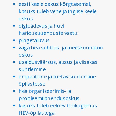
eesti keele oskus kõrgtasemel,
kasuks tuleb vene ja inglise keele
oskus
digipädevus ja huvi
haridusuuenduste vastu
pingetaluvus
väga hea suhtlus- ja meeskonnatöö
oskus
usaldusväärsus, ausus ja viisakas
suhtlemine
empaatiline ja toetav suhtumine
õpilastesse
hea organiseerimis- ja
probleemilahendusoskus
kasuks tuleb eelnev töökogemus
HEV-õpilastega