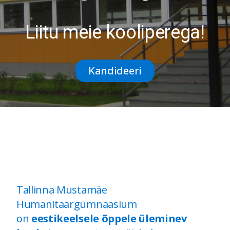
Liitu meie kooliperega!
Kandideeri
Tallinna Mustamäe
Humanitaargümnaasium
on
eestikeelsele õppele üleminev