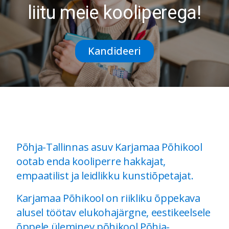
liitu meie kooliperega!
Kandideeri
Põhja-Tallinnas asuv Karjamaa Põhikool
ootab enda kooliperre hakkajat,
empaatilist ja leidlikku kunstiõpetajat.
Karjamaa Põhikool on riikliku õppekava
alusel töötav elukohajärgne, eestikeelsele
õppele üleminev põhikool Põhja-