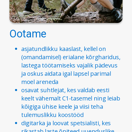
Ootame
asjatundlikku kaaslast, kellel on
(omandamisel) erialane kõrgharidus,
lastega töötamiseks vajalik pädevus
ja oskus aidata igal lapsel parimal
moel areneda
osavat suhtlejat, kes valdab eesti
keelt vähemalt C1-tasemel ning leiab
kõigiga ühise keele ja viisi teha
tulemuslikku koostööd
digitarka ja loovat spetsialisti, kes
rikastab laste õpiteed uuenduslike