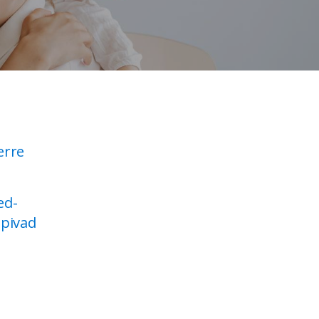
erre
ed-
õpivad