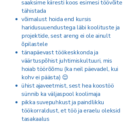
saaksime kiiresti koos esimesi töövõite
tähistada
võimalust hoida end kursis
haridusuuendustega läbi koolituste ja
projektide, sest areng ei ole ainult
õpilastele
tänapäevast töökeskkonda ja
väärtuspõhist juhtimiskultuuri, mis
hoiab töörõõmu (ka neil päevadel, kui
kohv ei päästa) 😌
ühist ajaveetmist, sest hea koostöö
sünnib ka väljaspool koolimaja
pikka suvepuhkust ja paindlikku
töökorraldust, et töö ja eraelu oleksid
tasakaalus