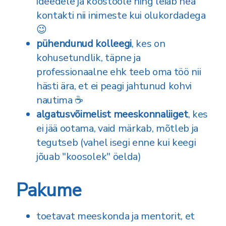
ideedele ja koostööle ning leiab hea
kontakti nii inimeste kui olukordadega
😉
pühendunud kolleegi
, kes on
kohusetundlik, täpne ja
professionaalne ehk teeb oma töö nii
hästi ära, et ei peagi jahtunud kohvi
nautima ☕
algatusvõimelist meeskonnaliiget
, kes
ei jää ootama, vaid märkab, mõtleb ja
tegutseb (vahel isegi enne kui keegi
jõuab "koosolek" öelda)
Pakume
toetavat meeskonda ja mentorit, et