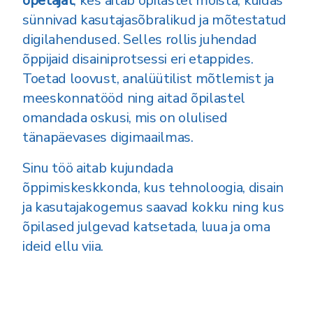
õpetajat
, kes aitab õpilastel mõista, kuidas
sünnivad kasutajasõbralikud ja mõtestatud
digilahendused. Selles rollis juhendad
õppijaid disainiprotsessi eri etappides.
Toetad loovust, analüütilist mõtlemist ja
meeskonnatööd ning aitad õpilastel
omandada oskusi, mis on olulised
tänapäevases digimaailmas.
Sinu töö aitab kujundada
õppimiskeskkonda, kus tehnoloogia, disain
ja kasutajakogemus saavad kokku ning kus
õpilased julgevad katsetada, luua ja oma
ideid ellu viia.