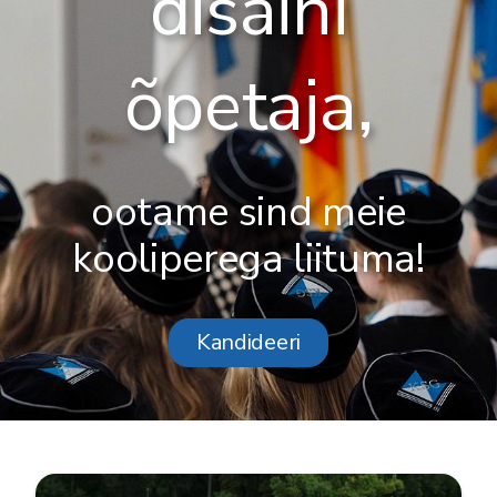
disaini
õpetaja,
ootame sind meie
kooliperega liituma!
Kandideeri