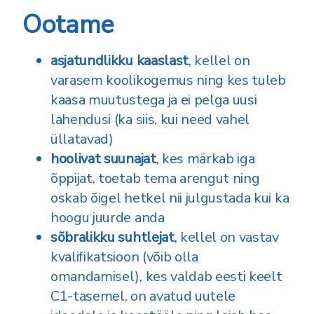
Ootame
asjatundlikku kaaslast
, kellel on
varasem koolikogemus ning kes tuleb
kaasa muutustega ja ei pelga uusi
lahendusi (ka siis, kui need vahel
üllatavad)
hoolivat suunajat
, kes märkab iga
õppijat, toetab tema arengut ning
oskab õigel hetkel nii julgustada kui ka
hoogu juurde anda
sõbralikku suhtlejat
, kellel on vastav
kvalifikatsioon (võib olla
omandamisel), kes valdab eesti keelt
C1-tasemel, on avatud uutele