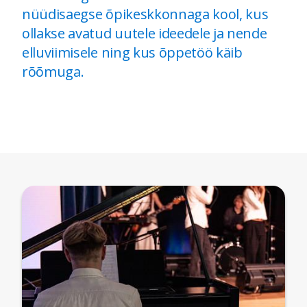
nüüdisaegse õpikeskkonnaga kool, kus
ollakse avatud uutele ideedele ja nende
elluviimisele ning kus õppetöö käib
rõõmuga.