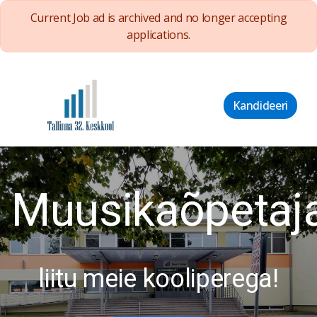
Current Job ad is archived and no longer accepting
applications.
Kandideeri
Muusikaõpetaja
liitu meie kooliperega!