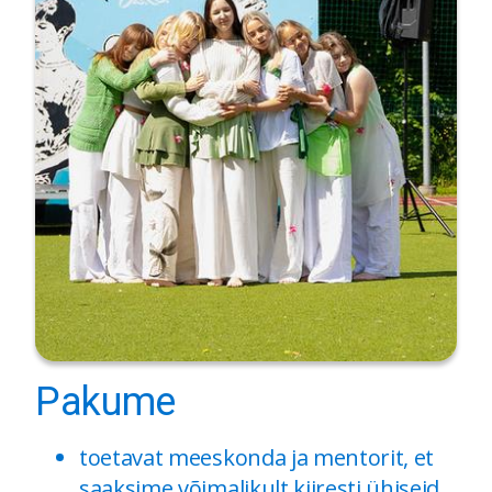
Pakume
toetavat meeskonda ja mentorit, et
saaksime võimalikult kiiresti ühiseid