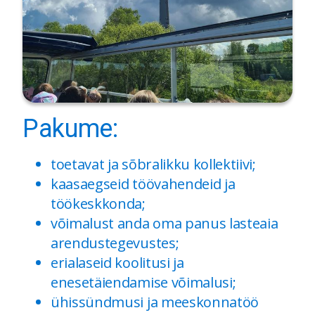
Pakume:
toetavat ja sõbralikku kollektiivi;
kaasaegseid töövahendeid ja
töökeskkonda;
võimalust anda oma panus lasteaia
arendustegevustes;
erialaseid koolitusi ja
enesetäiendamise võimalusi;
ühissündmusi ja meeskonnatöö