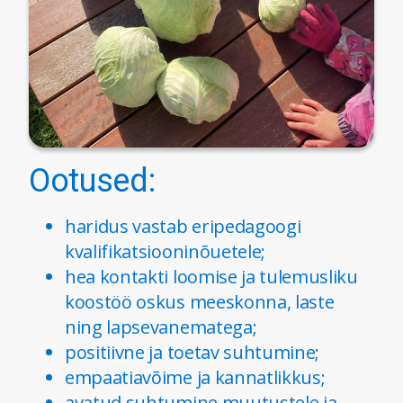
Ootused:
haridus vastab eripedagoogi
kvalifikatsiooninõuetele;
hea kontakti loomise ja tulemusliku
koostöö oskus meeskonna, laste
ning lapsevanematega;
positiivne ja toetav suhtumine;
empaatiavõime ja kannatlikkus;
avatud suhtumine muutustele ja