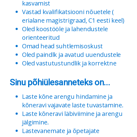
kasvamist
Vastad kvalifikatsiooni nõuetele (
erialane magistrigraad, C1 eesti keel)
Oled koostööle ja lahendustele
orienteeritud
Omad head suhtlemisoskust
Oled paindlk ja avatud uuendustele
Oled vastutustundlik ja korrektne
Sinu põhiülesanneteks on...
Laste kõne arengu hindamine ja
kõneravi vajavate laste tuvastamine.
Laste kõneravi läbiviimine ja arengu
jälgimine.
Lastevanemate ja õpetajate