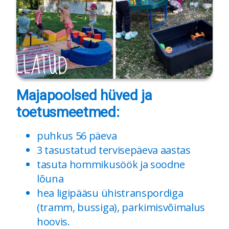
Majapoolsed hüved ja
toetusmeetmed:
puhkus 56 päeva
3 tasustatud tervisepäeva aastas
tasuta hommikusöök ja soodne
lõuna
hea ligipääsu ühistranspordiga
(tramm, bussiga), parkimisvõimalus
hoovis.