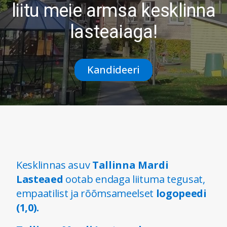
liitu meie armsa kesklinna
lasteaiaga!
Kandideeri
Kesklinnas asuv
Tallinna Mardi
Lasteaed
ootab endaga liituma tegusat,
empaatilist ja rõõmsameelset
logopeedi
(1,0).