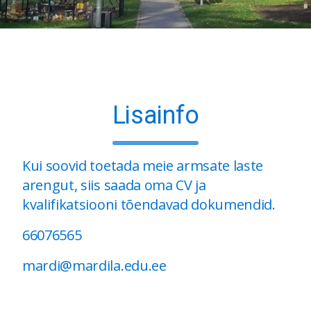
Lisainfo
Kui soovid toetada meie armsate laste
arengut, siis saada oma CV ja
kvalifikatsiooni tõendavad dokumendid.
66076565
mardi@mardila.edu.ee