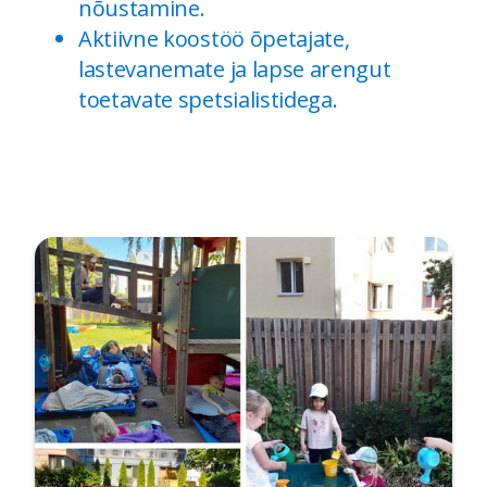
nõustamine.
Aktiivne koostöö õpetajate,
lastevanemate ja lapse arengut
toetavate spetsialistidega.