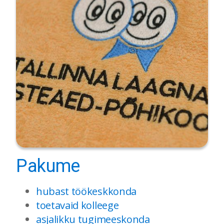
Pakume
hubast töökeskkonda
toetavaid kolleege
asjalikku tugimeeskonda