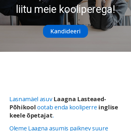
liitu meie kooliperega!
Kandideeri
Lasnamäel asuv
Laagna Lasteaed-
Põhikool
ootab enda kooliperre
inglise
keele õpetajat
.
Oleme Laagna asumis paiknev suure