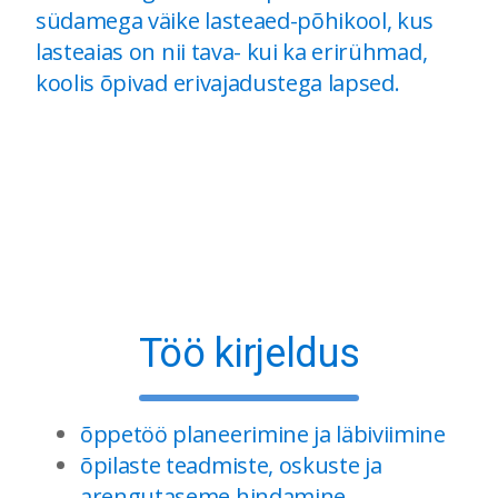
südamega väike lasteaed-põhikool, kus
lasteaias on nii tava- kui ka erirühmad,
koolis õpivad erivajadustega lapsed.
Töö kirjeldus
õppetöö planeerimine ja läbiviimine
õpilaste teadmiste, oskuste ja
arengutaseme hindamine