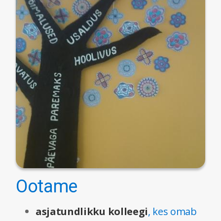
Ootame
asjatundlikku kolleegi
, kes omab