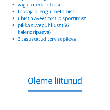
väga toredaid lapsi
töötaja arengu toetamist
ühist ajaveetmist ja sportimist
pikka suvepuhkust (56
kalendripäeva)
3 tasustatud tervisepäeva
Oleme liitunud