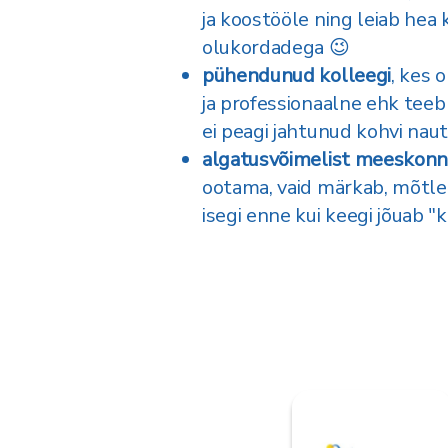
ja koostööle ning leiab hea k
olukordadega 😉
pühendunud kolleegi
, kes 
ja professionaalne ehk teeb 
ei peagi jahtunud kohvi nau
algatusvõimelist meeskonna
ootama, vaid märkab, mõtle
isegi enne kui keegi jõuab "