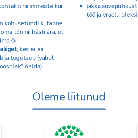
ontakti nii inimeste kui
pikka suvepuhkust 
töö ja eraelu oleks
on kohusetundlik, täpne
oma töö nii hästi ära, et
tima ☕
liiget
, kes ei jää
b ja tegutseb (vahel
koosolek" öelda)
Oleme liitunud