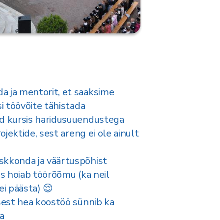
 ja mentorit, et saaksime
si töövõite tähistada
nd kursis haridusuuendustega
rojektide, sest areng ei ole ainult
skkonda ja väärtuspõhist
is hoiab töörõõmu (ka neil
ei päästa) 😌
 sest hea koostöö sünnib ka
ja