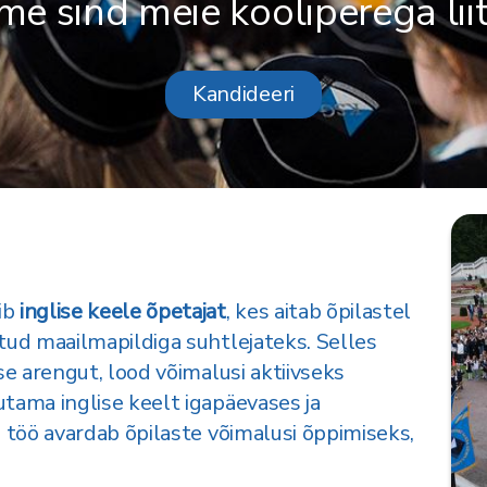
me sind meie kooliperega lii
Kandideeri
ib
inglise keele õpetajat
, kes aitab õpilastel
tud maailmapildiga suhtlejateks. Selles
se arengut, lood võimalusi aktiivseks
tama inglise keelt igapäevases ja
 töö avardab õpilaste võimalusi õppimiseks,