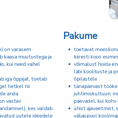
Pakume
lel on varasem
toetavat meeskonda
b kaasa muutustega ja
kiiresti koos esime
iis, kui need vahel
võimalust hoida e
läbi koolituste ja p
b iga õppijat, toetab
õpilastele
el hetkel nii
tänapäevast tööke
urde anda
juhtimiskultuuri, m
 on vastav
päevadel, kui kohv 
mandamisel), kes valdab
ühist ajaveetmist,
avatud uutele ideedele
väljaspool koolima