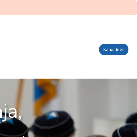
Kandideeri
ja,