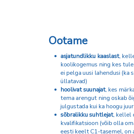
Ootame
asjatundlikku kaaslast
, kel
koolikogemus ning kes tule
ei pelga uusi lahendusi (ka s
üllatavad)
hoolivat suunajat
, kes märka
tema arengut ning oskab õig
julgustada kui ka hoogu ju
sõbralikku suhtlejat
, kellel
kvalifikatsioon (võib olla o
eesti keelt C1-tasemel, on 