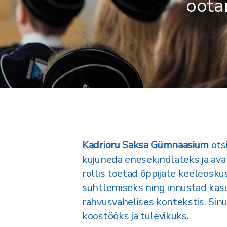
oota
Kadrioru Saksa Gümnaasium
ots
kujuneda enesekindlateks ja ava
rollis toetad õppijate keeleosku
suhtlemiseks ning innustad kasu
rahvusvahelises kontekstis. Sinu
koostööks ja tulevikuks.