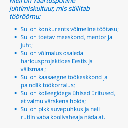
Meil on väärtuspõhine
juhtimiskultuur, mis säilitab
töörõõmu:
Sul on konkurentsivõimeline töötasu;
Sul on toetav meeskond, mentor ja
juht;
Sul on võimalus osaleda
haridusprojektides Eestis ja
välismaal;
Sul on kaasaegne töökeskkond ja
paindlik töökorralus;
Sul on kolleegidega ühised üritused,
et vaimu värskena hoida;
Sul on pikk suvepuhkus ja neli
rutiinivaba koolivaheaja nädalat.