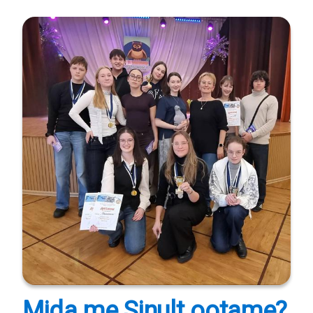
Mida me Sinult ootame?