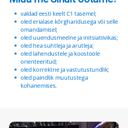
valdad eesti keelt C1 tasemel;
oled erialase kõrgharidusega või selle
omandamisel;
oled uuendusmeelne ja initsiatiivikas;
oled hea suhtleja ja arutleja;
oled lahendustele ja koostööle
orienteeritud;
oled korrektne ja vastutustundlik;
oled paindlik muutustega
kohanemises.