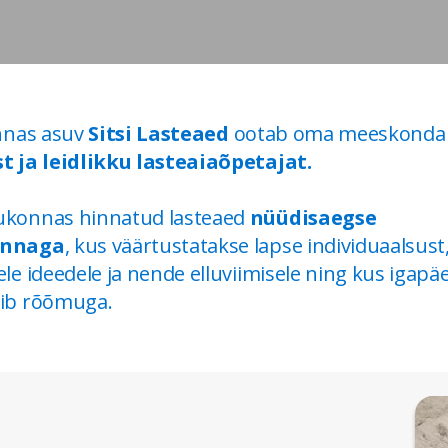
nnas asuv
Sitsi Lasteaed
ootab oma meeskonda
t ja leidlikku lasteaiaõpetajat.
konnas hinnatud lasteaed
nüüdisaegse
onnaga
, kus väärtustatakse lapse individuaalsust,
le ideedele ja nende elluviimisele ning kus igap
ib rõõmuga.