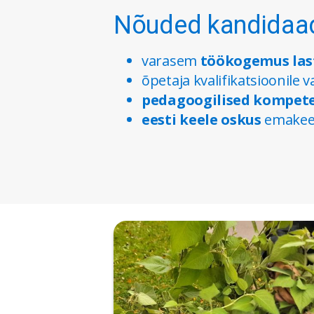
Nõuded kandidaad
varasem
töökogemus las
õpetaja kvalifikatsioonile 
pedagoogilised kompet
eesti keele oskus
emakeel