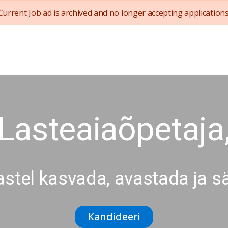
Current Job ad is archived and no longer accepting applications
Lasteaiaõpetaja
lastel kasvada, avastada ja s
Kandideeri