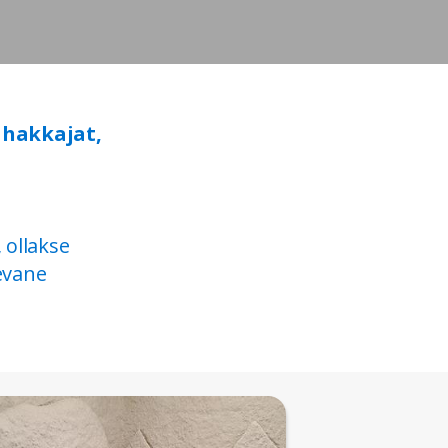
hakkajat,
 ollakse
äevane