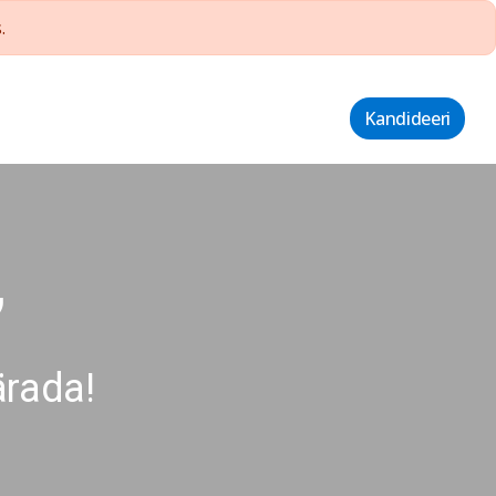
.
Kandideeri
,
ärada!