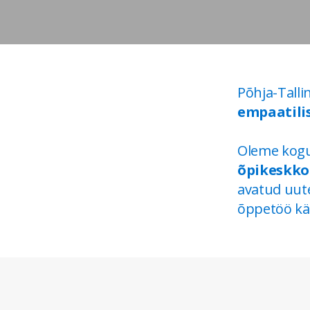
Põhja-Talli
empaatilis
Oleme kogu
õpikeskk
avatud uute
õppetöö kä