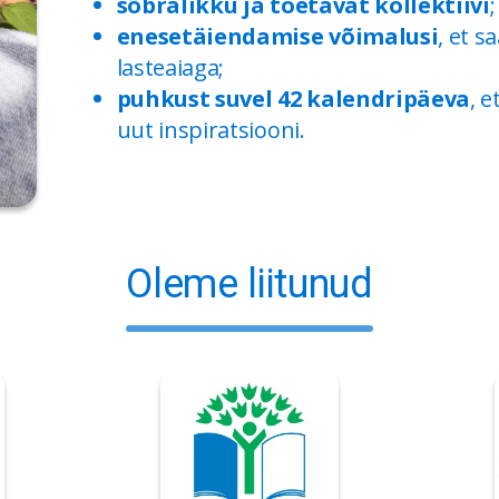
sõbralikku ja toetavat kollektiivi
;
enesetäiendamise võimalusi
, et 
lasteaiaga;
puhkust suvel 42 kalendripäeva
, 
uut inspiratsiooni.
Oleme liitunud