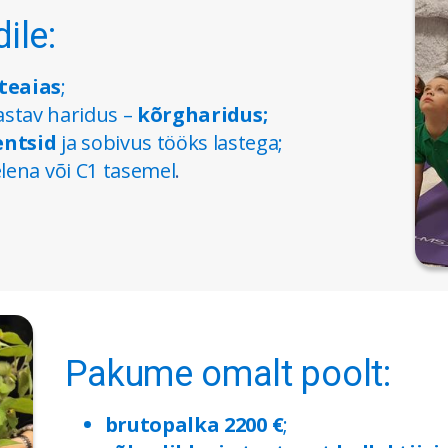
ile:
teaias
;
vastav haridus –
kõrgharidus;
entsid
ja sobivus tööks lastega;
ena või C1 tasemel
.
Pakume omalt poolt:
brutopalka 2200 €
;