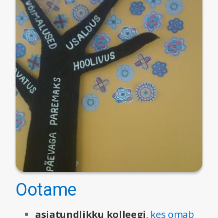
Ootame
asjatundlikku kolleegi
, kes omab