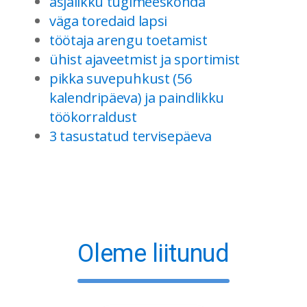
asjalikku tugimeeskonda
väga toredaid lapsi
töötaja arengu toetamist
ühist ajaveetmist ja sportimist
pikka suvepuhkust (56
kalendripäeva) ja paindlikku
töökorraldust
3 tasustatud tervisepäeva
Oleme liitunud