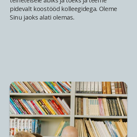
teineteisele abiks ja toeks ja teeme
pidevalt koostööd kolleegidega. Oleme
Sinu jaoks alati olemas.