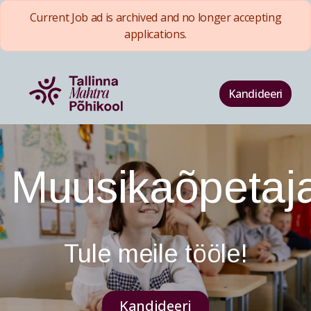
Current Job ad is archived and no longer accepting
applications.
Kandideeri
Muusikaõpetaj
Tule meile tööle!
Kandideeri