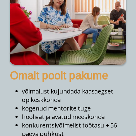
Omalt poolt pakume
võimalust kujundada kaasaegset
õpikeskkonda
kogenud mentorite tuge
hoolivat ja avatud meeskonda
konkurentsivõimelist töötasu + 56
päeva puhkust