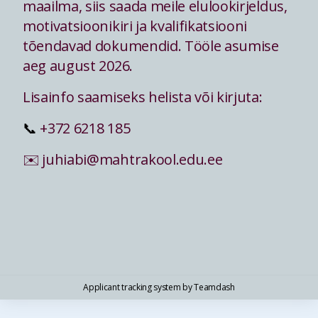
maailma, siis saada meile elulookirjeldus,
motivatsioonikiri ja kvalifikatsiooni
tõendavad dokumendid. Tööle asumise
aeg august 2026.
Lisainfo saamiseks helista või kirjuta:
📞
+372 6218 185
✉️
juhiabi@mahtrakool.edu.ee
Applicant tracking system
by
Teamdash