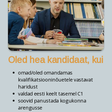
Oled hea kandidaat, kui
omad/oled omandamas
kvalifikatsiooninõuetele vastavat
haridust
valdad eesti keelt tasemel C1
soovid panustada kogukonna
arengusse