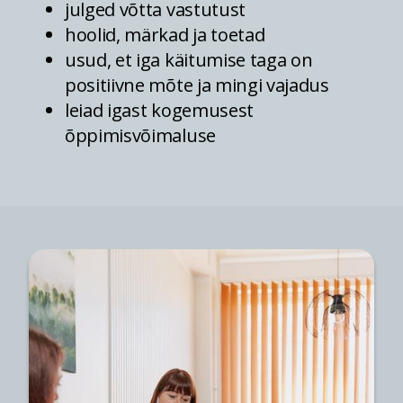
julged võtta vastutust
hoolid, märkad ja toetad
usud, et iga käitumise taga on
positiivne mõte ja mingi vajadus
leiad igast kogemusest
õppimisvõimaluse