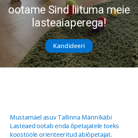
ootame Sind liituma meie
lasteaiaperega!
Kandideeri
Mustamäel asuv Tallinna Männikäbi
Lasteaed ootab enda
õpetajatele toeks
koostööle orienteeritud abiõpetajat.