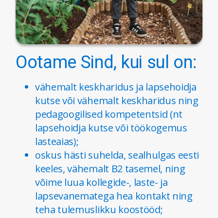
Ootame
Sind, kui sul on:
vähemalt keskharidus ja lapsehoidja
kutse või vähemalt keskharidus ning
pedagoogilised kompetentsid (nt
lapsehoidja kutse või töökogemus
lasteaias);
oskus hästi suhelda, sealhulgas eesti
keeles, vähemalt B2 tasemel, ning
võime luua kollegide-, laste- ja
lapsevanematega hea kontakt ning
teha tulemuslikku koostööd;