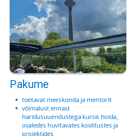
Pakume
toetavat meeskonda ja mentorit
võimalust ennast
haridusuuendustega kursis hoida,
osaledes huvitavates koolitustes ja
projektides