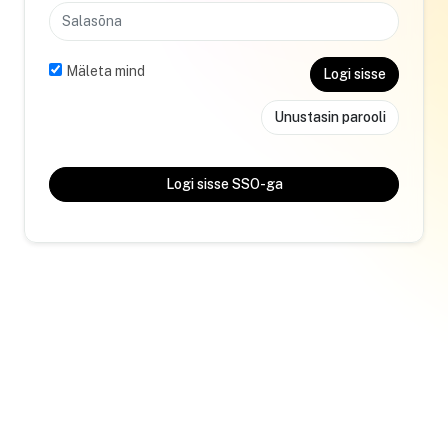
Mäleta mind
Logi sisse
Unustasin parooli
Logi sisse SSO-ga